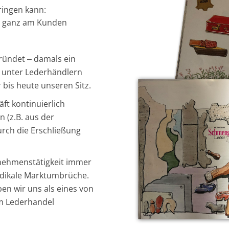
ringen kann:
, ganz am Kunden
ründet ‒ damals ein
 unter Lederhändlern
bis heute unseren Sitz.
ft kontinuierlich
 (z.B. aus der
rch die Erschließung
rnehmenstätigkeit immer
 radikale Marktumbrüche.
ben wir uns als eines von
m Lederhandel